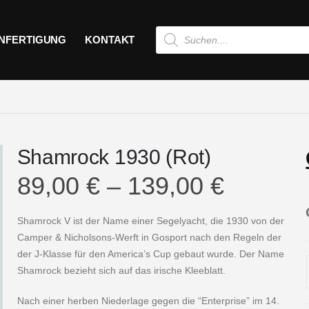
Products
ANFERTIGUNG
KONTAKT
search
Shamrock 1930 (Rot)
89,00
€
–
139,00
€
Shamrock V ist der Name einer Segelyacht, die 1930 von der
Camper & Nicholsons-Werft in Gosport nach den Regeln der
der J-Klasse für den America’s Cup gebaut wurde. Der Name
Shamrock bezieht sich auf das irische Kleeblatt.
Nach einer herben Niederlage gegen die “Enterprise” im 14.