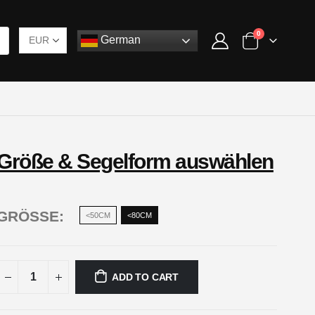
0
German
Größe & Segelform auswählen
GRÖSSE
<50CM
<80CM
ADD TO CART