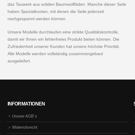
das Tauwerk aus soliden Baumwollfäden. Manche dieser Seile
haben Spezialknoten, mit denen die Seile jederzeit
nachgespannt werden können.
Unsere Modelle durchlaufen eine strikte Qualitätskontrolle,
damit wir Ihnen ein fehlerfreies Produkt bieten können. Die
Zufriedenheit unserer Kunden hat unsere höchste Priorität.
Alle Modelle werden vollständig zusammengebaut
ausgeliefert.
INFORMATIONEN
Unsere AGB´s
Widerrufsrecht