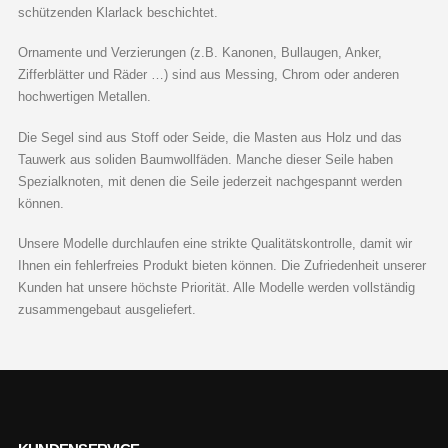
schützenden Klarlack beschichtet.
Ornamente und Verzierungen (z.B. Kanonen, Bullaugen, Anker,
Zifferblätter und Räder …) sind aus Messing, Chrom oder anderen
hochwertigen Metallen.
Die Segel sind aus Stoff oder Seide, die Masten aus Holz und das
Tauwerk aus soliden Baumwollfäden. Manche dieser Seile haben
Spezialknoten, mit denen die Seile jederzeit nachgespannt werden
können.
Unsere Modelle durchlaufen eine strikte Qualitätskontrolle, damit wir
Ihnen ein fehlerfreies Produkt bieten können. Die Zufriedenheit unserer
Kunden hat unsere höchste Priorität. Alle Modelle werden vollständig
zusammengebaut ausgeliefert.