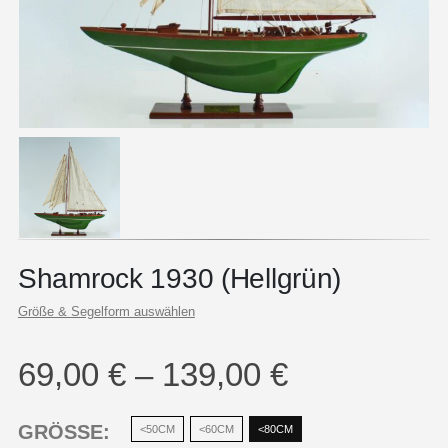
Shamrock 1930 (Hellgrün)
Größe & Segelform auswählen
69,00
€
–
139,00
€
GRÖSSE
<50CM
<60CM
<80CM